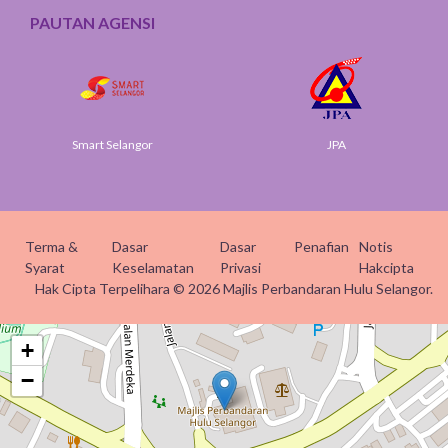
PAUTAN AGENSI
Smart Selangor
JPA
Terma &
Dasar
Dasar
Penafian
Notis
Syarat
Keselamatan
Privasi
Hakcipta
Hak Cipta Terpelihara © 2026 Majlis Perbandaran Hulu Selangor.
+
−