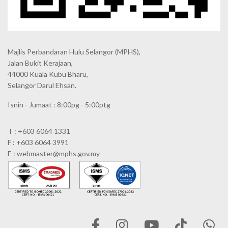
Majlis Perbandaran Hulu Selangor (MPHS),
Jalan Bukit Kerajaan,
44000 Kuala Kubu Bharu,
Selangor Darul Ehsan.
Isnin - Jumaat : 8:00pg - 5:00ptg
T : +603 6064 1331
F : +603 6064 3991
E : webmaster@mphs.gov.my