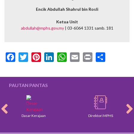
Encik Abdullah Shahrul bin Rosli
Ketua Unit
abdullah@mphs.gov.my
| 03-6064 1331 samb. 181
Facebook
Twitter
Pinterest
LinkedIn
WhatsApp
Email
Print
Share
PAUTAN PANTAS
Dasar Kerajaan
Direktori MPHS