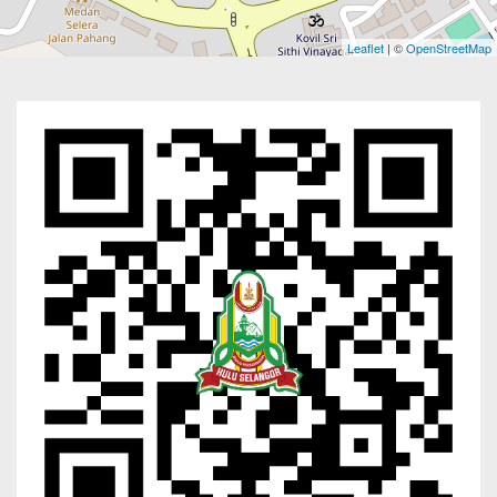
Leaflet
| ©
OpenStreetMap