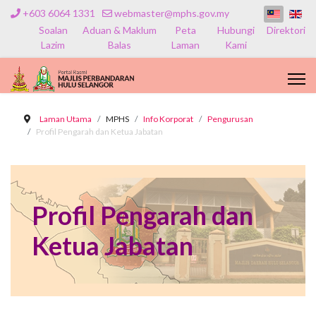
+603 6064 1331
webmaster@mphs.gov.my
Soalan
Aduan & Maklum
Peta
Hubungi
Direktori
Lazim
Balas
Laman
Kami
Laman Utama
MPHS
Info Korporat
Pengurusan
Profil Pengarah dan Ketua Jabatan
Profil Pengarah dan
Ketua Jabatan