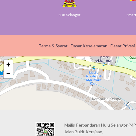
ov
SUK Selangor
Smart S
Terma & Syarat
Dasar Keselamatan
Dasar Privasi
+
−
Majlis Perbandaran Hulu Selangor (MP
Jalan Bukit Kerajaan,