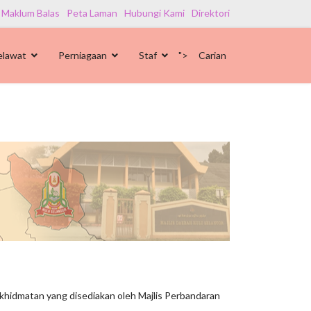
 Maklum Balas
Peta Laman
Hubungi Kami
Direktori
elawat
Perniagaan
Staf
">
Carian
hidmatan yang disediakan oleh Majlis Perbandaran