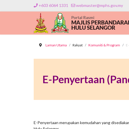
+603 6064 1331
webmaster@mphs.gov.my
Laman Utama
Rakyat
Komuniti & Program
E
E-Penyertaan (Pa
E-Penyertaan merupakan kemudahan yang disediakan 
Hulu Selangor.