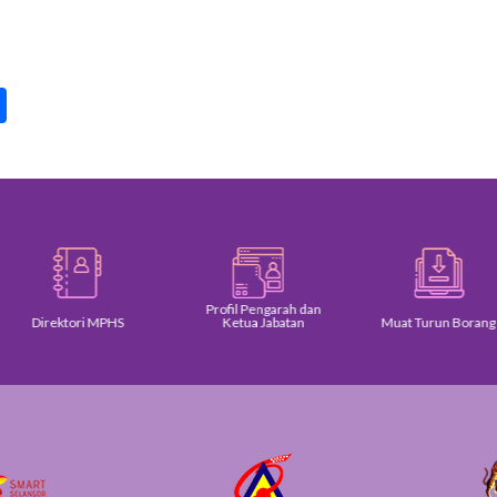
pp
int
Share
Profil Pengarah dan
Direktori MPHS
Ketua Jabatan
Muat Turun Borang