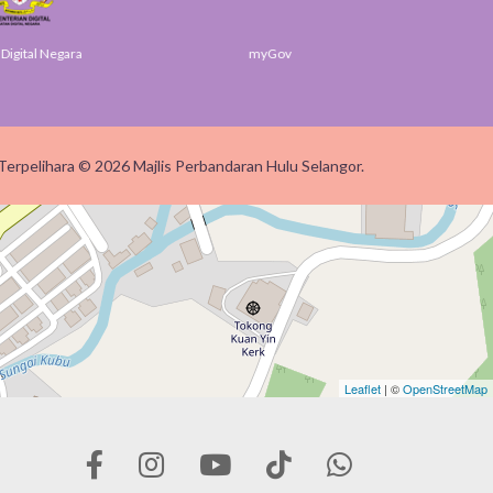
igital Negara
myGov
SUK
Terpelihara © 2026 Majlis Perbandaran Hulu Selangor.
Leaflet
| ©
OpenStreetMap