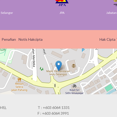
elangor
JPA
Jabatan D
Penafian
Notis Hakcipta
Hak Cipta 
HS),
T : +603 6064 1331
F : +603 6064 3991