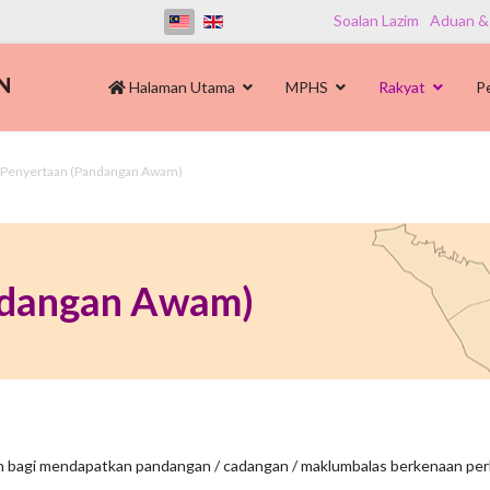
Soalan Lazim
Aduan &
Halaman Utama
MPHS
Rakyat
P
-Penyertaan (Pandangan Awam)
ndangan Awam)
bagi mendapatkan pandangan / cadangan / maklumbalas berkenaan perk