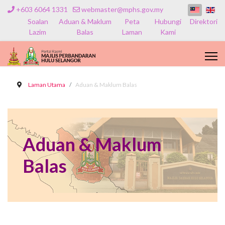
+603 6064 1331
webmaster@mphs.gov.my
Soalan
Aduan & Maklum
Peta
Hubungi
Direktori
Lazim
Balas
Laman
Kami
Laman Utama
Aduan & Maklum Balas
Aduan & Maklum
Balas