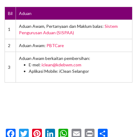
Bil
Aduan
Aduan Awam, Pertanyaan dan Maklum balas:
Sistem
1
Pengurusan Aduan (SISPAA)
2
Aduan Awam:
PBTCare
Aduan Awam berkaitan pembersihan:
E-mel:
iclean@kdebwm.com
3
Aplikasi Mobile: iClean Selangor
Facebook
Twitter
Pinterest
LinkedIn
WhatsApp
Email
Print
Share