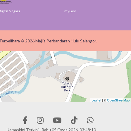
gital Negara
myGov
SUK 
Terpelihara © 2026 Majlis Perbandaran Hulu Selangor.
Leaflet
| ©
OpenStreetMap
Kemaskini Terkini : Rabu 05 Ogos 2026, 03:48:10.