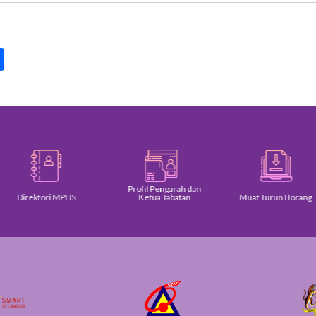
pp
int
Share
Profil Pengarah dan
Direktori MPHS
Ketua Jabatan
Muat Turun Borang