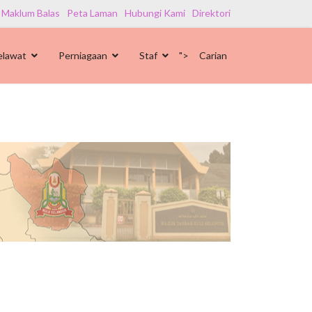
 Maklum Balas
Peta Laman
Hubungi Kami
Direktori
elawat
Perniagaan
Staf
">
Carian