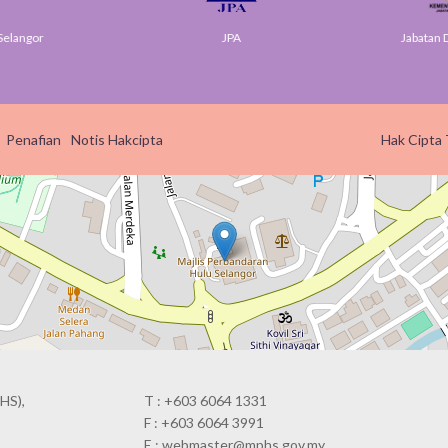
elangor
JPA
Jabatan Di
Penafian
Notis Hakcipta
Hak Cipta 
HS),
T : +603 6064 1331
F : +603 6064 3991
E : webmaster@mphs.gov.my