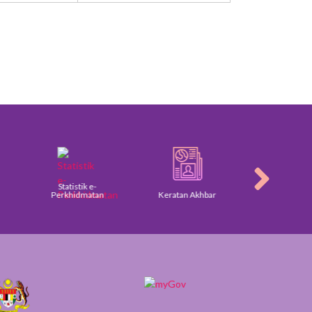
Statistik e-
Perkhidmatan
Keratan Akhbar
Galeri