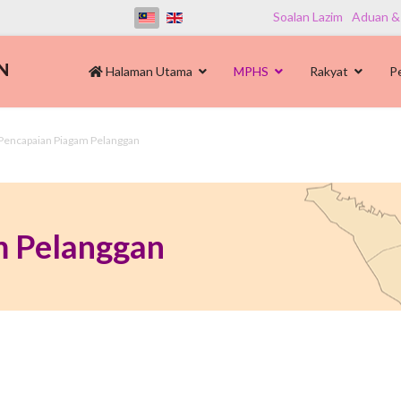
Soalan Lazim
Aduan &
Halaman Utama
MPHS
Rakyat
P
Pencapaian Piagam Pelanggan
m Pelanggan