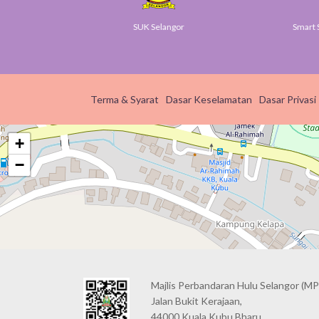
v
SUK Selangor
Smart S
Terma & Syarat
Dasar Keselamatan
Dasar Privasi
+
−
Majlis Perbandaran Hulu Selangor (MP
Jalan Bukit Kerajaan,
44000 Kuala Kubu Bharu,