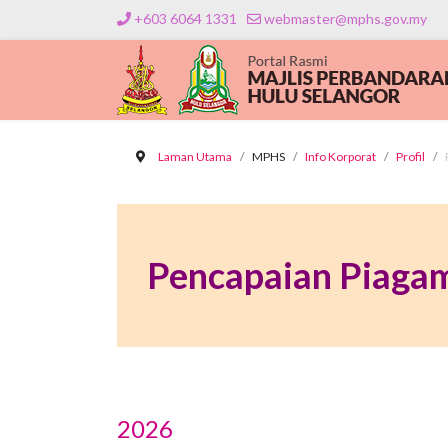
+603 6064 1331
webmaster@mphs.gov.my
Laman Utama
MPHS
Info Korporat
Profil
Pencapaian Piaga
2026