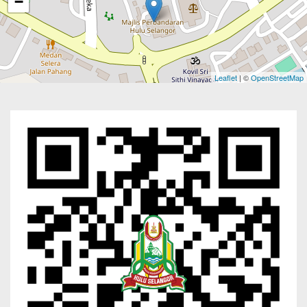
−
Leaflet
| ©
OpenStreetMap