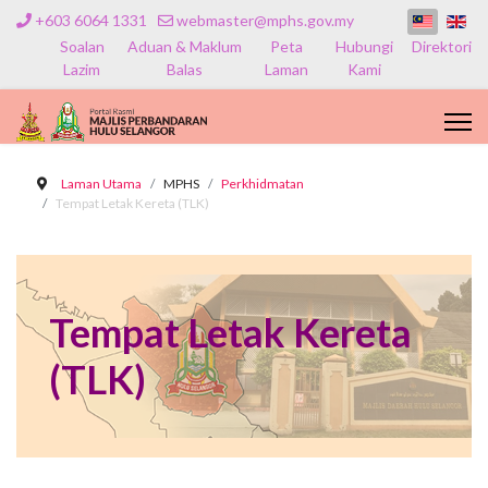
+603 6064 1331
webmaster@mphs.gov.my
Soalan
Aduan & Maklum
Peta
Hubungi
Direktori
Lazim
Balas
Laman
Kami
Laman Utama
MPHS
Perkhidmatan
Tempat Letak Kereta (TLK)
Tempat Letak Kereta
(TLK)