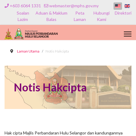
+603 6064 1331
webmaster@mphs.gov.my
Soalan
Aduan & Maklum
Peta
Hubungi
Direktori
Lazim
Balas
Laman
Kami
Laman Utama
Notis Hakcipta
Notis Hakcipta
Hak cipta Majlis Perbandaran Hulu Selangor dan kandungannya