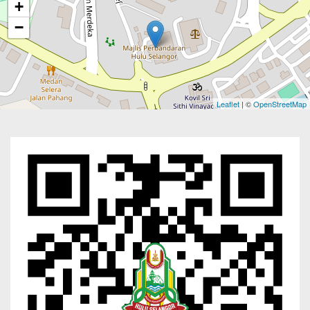
+
−
Leaflet
| ©
OpenStreetMap