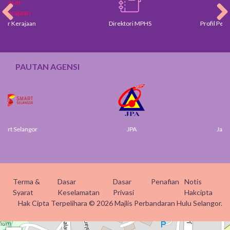
rajaan
Direktori MPHS
Profil Pengarah d
PAUTAN AGENSI
langor
JPA
Jabatan Digi
Terma &
Dasar
Dasar
Penafian
Notis
Syarat
Keselamatan
Privasi
Hakcipta
Hak Cipta Terpelihara © 2026 Majlis Perbandaran Hulu Selangor.