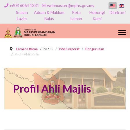
+603 6064 1331
webmaster@mphs.gov.my
Soalan
Aduan & Maklum
Peta
Hubungi
Direktori
Lazim
Balas
Laman
Kami
Laman Utama
MPHS
Info Korporat
Pengurusan
Profil Ahli Majlis
Profil Ahli Majlis