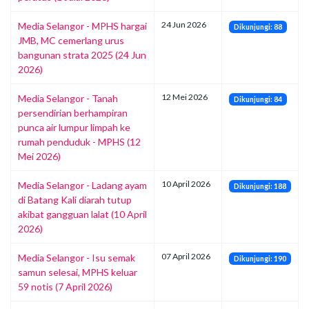
24 Jun 2026
Media Selangor - MPHS hargai
Dikunjungi: 88
JMB, MC cemerlang urus
bangunan strata 2025 (24 Jun
2026)
12 Mei 2026
Media Selangor - Tanah
Dikunjungi: 84
persendirian berhampiran
punca air lumpur limpah ke
rumah penduduk - MPHS (12
Mei 2026)
10 April 2026
Media Selangor - Ladang ayam
Dikunjungi: 188
di Batang Kali diarah tutup
akibat gangguan lalat (10 April
2026)
07 April 2026
Media Selangor - Isu semak
Dikunjungi: 190
samun selesai, MPHS keluar
59 notis (7 April 2026)