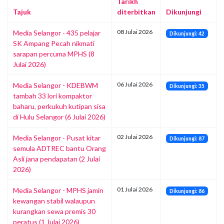
Tarikh
Tajuk
diterbitkan
Dikunjungi
08 Julai 2026
Media Selangor - 435 pelajar
Dikunjungi: 42
SK Ampang Pecah nikmati
sarapan percuma MPHS (8
Julai 2026)
06 Julai 2026
Media Selangor - KDEBWM
Dikunjungi: 35
tambah 33 lori kompaktor
baharu, perkukuh kutipan sisa
di Hulu Selangor (6 Julai 2026)
02 Julai 2026
Media Selangor - Pusat kitar
Dikunjungi: 87
semula ADTREC bantu Orang
Asli jana pendapatan (2 Julai
2026)
01 Julai 2026
Media Selangor - MPHS jamin
Dikunjungi: 86
kewangan stabil walaupun
kurangkan sewa premis 30
peratus (1 Julai 2026)