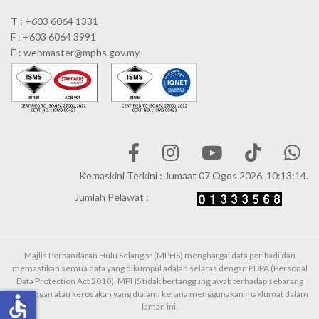
T : +603 6064 1331
F : +603 6064 3991
E : webmaster@mphs.gov.my
Kemaskini Terkini : Jumaat 07 Ogos 2026, 10:13:14.
Jumlah Pelawat :
Majlis Perbandaran Hulu Selangor (MPHS) menghargai data peribadi dan
memastikan semua data yang dikumpul adalah selaras dengan PDPA (Personal
Data Protection Act 2010). MPHS tidak bertanggungjawab terhadap sebarang
kehilangan atau kerosakan yang dialami kerana menggunakan maklumat dalam
accessible
laman ini.