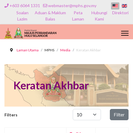
+603 6064 1331
webmaster@mphs.gov.my
Soalan
Aduan & Maklum
Peta
Hubungi
Direktori
Lazim
Balas
Laman
Kami
Laman Utama
MPHS
Media
Keratan Akhbar
Keratan Akhbar
Papar #
Filter
Filters