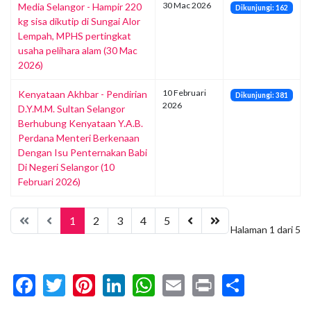
30 Mac 2026
Media Selangor - Hampir 220
Dikunjungi: 162
kg sisa dikutip di Sungai Alor
Lempah, MPHS pertingkat
usaha pelihara alam (30 Mac
2026)
10 Februari
Kenyataan Akhbar - Pendirian
Dikunjungi: 381
2026
D.Y.M.M. Sultan Selangor
Berhubung Kenyataan Y.A.B.
Perdana Menteri Berkenaan
Dengan Isu Penternakan Babi
Di Negeri Selangor (10
Februari 2026)
1
2
3
4
5
Halaman 1 dari 5
Facebook
Twitter
Pinterest
LinkedIn
WhatsApp
Email
Print
Share