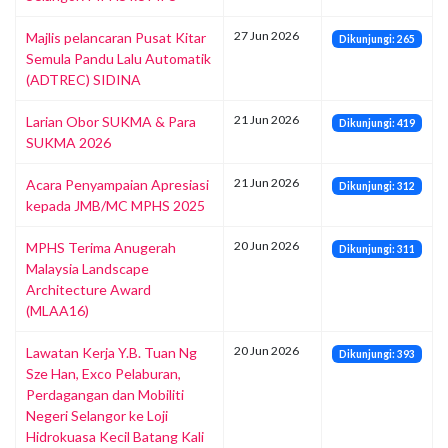
27 Jun 2026
Majlis pelancaran Pusat Kitar
Dikunjungi: 265
Semula Pandu Lalu Automatik
(ADTREC) SIDINA
21 Jun 2026
Larian Obor SUKMA & Para
Dikunjungi: 419
SUKMA 2026
21 Jun 2026
Acara Penyampaian Apresiasi
Dikunjungi: 312
kepada JMB/MC MPHS 2025
20 Jun 2026
MPHS Terima Anugerah
Dikunjungi: 311
Malaysia Landscape
Architecture Award
(MLAA16)
20 Jun 2026
Lawatan Kerja Y.B. Tuan Ng
Dikunjungi: 393
Sze Han, Exco Pelaburan,
Perdagangan dan Mobiliti
Negeri Selangor ke Loji
Hidrokuasa Kecil Batang Kali