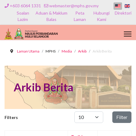
+603 6064 1331
webmaster@mphs.gov.my
Soalan
Aduan & Maklum
Peta
Hubungi
Direktori
Lazim
Balas
Laman
Kami
Laman Utama
MPHS
Media
Arkib
Arkib Berita
Arkib Berita
Papar #
Filter
Filters