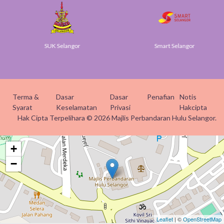
SUK Selangor
Smart Selangor
Terma &
Dasar
Dasar
Penafian
Notis
Syarat
Keselamatan
Privasi
Hakcipta
Hak Cipta Terpelihara © 2026 Majlis Perbandaran Hulu Selangor.
+
−
Leaflet
| ©
OpenStreetMap