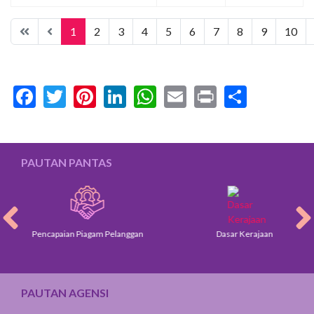
1
2
3
4
5
6
7
8
9
10
Facebook
Twitter
Pinterest
LinkedIn
WhatsApp
Email
Print
Share
PAUTAN PANTAS
Pencapaian Piagam Pelanggan
Dasar Kerajaan
PAUTAN AGENSI