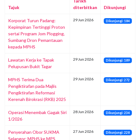
Tarikh
Tajuk
diterbitkan
Dikunjungi
29 Jun 2026
Korporat Turun Padang:
Dikunjungi: 184
Kepimpinan Tertinggi Proton
sertai Program Jom Plogging,
Sumbang Dron Pemantauan
kepada MPHS
29 Jun 2026
Lawatan Kerja ke Tapak
Dikunjungi: 189
Pelupusan Bukit Tagar
29 Jun 2026
MPHS Terima Dua
Dikunjungi: 272
Pengiktirafan pada Majlis
Pengiktirafan Reformasi
Kerenah Birokrasi (RKB) 2025
28 Jun 2026
Operasi Menembak Gagak Siri
Dikunjungi: 234
1/2026
27 Jun 2026
Penyerahan Obor SUKMA
Dikunjungi: 228
Selangor: MPHS ke MPS