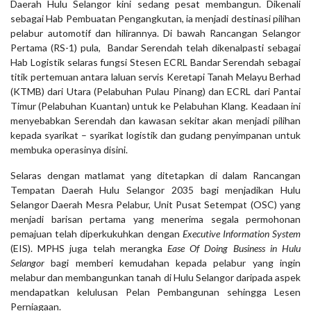
Daerah Hulu Selangor kini sedang pesat membangun. Dikenali
sebagai Hab Pembuatan Pengangkutan, ia menjadi destinasi pilihan
pelabur automotif dan hilirannya. Di bawah Rancangan Selangor
Pertama (RS-1) pula, Bandar Serendah telah dikenalpasti sebagai
Hab Logistik selaras fungsi Stesen ECRL Bandar Serendah sebagai
titik pertemuan antara laluan servis Keretapi Tanah Melayu Berhad
(KTMB) dari Utara (Pelabuhan Pulau Pinang) dan ECRL dari Pantai
Timur (Pelabuhan Kuantan) untuk ke Pelabuhan Klang. Keadaan ini
menyebabkan Serendah dan kawasan sekitar akan menjadi pilihan
kepada syarikat – syarikat logistik dan gudang penyimpanan untuk
membuka operasinya disini.
Selaras dengan matlamat yang ditetapkan di dalam Rancangan
Tempatan Daerah Hulu Selangor 2035 bagi menjadikan Hulu
Selangor Daerah Mesra Pelabur, Unit Pusat Setempat (OSC) yang
menjadi barisan pertama yang menerima segala permohonan
pemajuan telah diperkukuhkan dengan
Executive Information System
(EIS). MPHS juga telah merangka
Ease Of Doing Business in Hulu
Selangor
bagi memberi kemudahan kepada pelabur yang ingin
melabur dan membangunkan tanah di Hulu Selangor daripada aspek
mendapatkan kelulusan Pelan Pembangunan sehingga Lesen
Perniagaan.