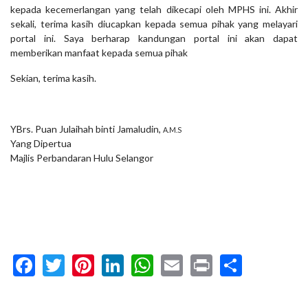
kepada kecemerlangan yang telah dikecapi oleh MPHS ini. Akhir
sekali, terima kasih diucapkan kepada semua pihak yang melayari
portal ini. Saya berharap kandungan portal ini akan dapat
memberikan manfaat kepada semua pihak
Sekian, terima kasih.
YBrs. Puan Julaihah binti Jamaludin,
A.M.S
Yang Dipertua
Majlis Perbandaran Hulu Selangor
Facebook
Twitter
Pinterest
LinkedIn
WhatsApp
Email
Print
Share