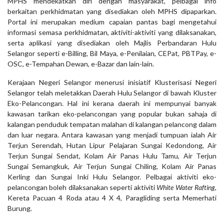
MPHS mendekatkan diri dengan masyarakat, pelbagai info
berkaitan perkhidmatan yang disediakan oleh MPHS dipaparkan.
Portal ini merupakan medium capaian pantas bagi mengetahui
informasi semasa perkhidmatan, aktiviti-aktiviti yang dilaksanakan,
serta aplikasi yang disediakan oleh Majlis Perbandaran Hulu
Selangor seperti e-Billing, Bil Maya, e-Penilaian, CEPat, PBTPay, e-
OSC, e-Tempahan Dewan, e-Bazar dan lain-lain.
Kerajaan Negeri Selangor menerusi inisiatif Klusterisasi Negeri
Selangor telah meletakkan Daerah Hulu Selangor di bawah Kluster
Eko-Pelancongan. Hal ini kerana daerah ini mempunyai banyak
kawasan tarikan eko-pelancongan yang popular bukan sahaja di
kalangan penduduk tempatan malahan di kalangan pelancong dalam
dan luar negara. Antara kawasan yang menjadi tumpuan ialah Air
Terjun Serendah, Hutan Lipur Pelajaran Sungai Kedondong, Air
Terjun Sungai Sendat, Kolam Air Panas Hulu Tamu, Air Terjun
Sungai Semangkuk, Air Terjun Sungai Chiling, Kolam Air Panas
Kerling dan Sungai Inki Hulu Selangor. Pelbagai aktiviti eko-
pelancongan boleh dilaksanakan seperti aktiviti
White Water Rafting,
Kereta Pacuan 4 Roda atau 4 X 4, Paragliding serta Memerhati
Burung.