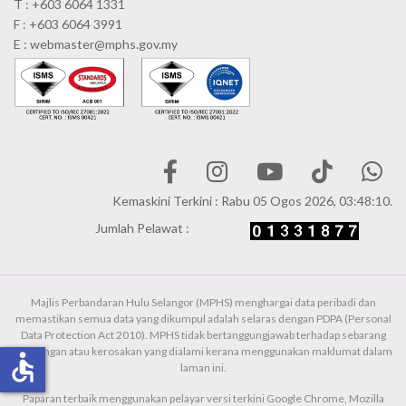
T : +603 6064 1331
F : +603 6064 3991
E : webmaster@mphs.gov.my
Kemaskini Terkini : Rabu 05 Ogos 2026, 03:48:10.
Jumlah Pelawat :
Majlis Perbandaran Hulu Selangor (MPHS) menghargai data peribadi dan
memastikan semua data yang dikumpul adalah selaras dengan PDPA (Personal
Data Protection Act 2010). MPHS tidak bertanggungjawab terhadap sebarang
kehilangan atau kerosakan yang dialami kerana menggunakan maklumat dalam
accessible
laman ini.
Paparan terbaik menggunakan pelayar versi terkini Google Chrome, Mozilla