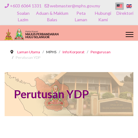
+603 6064 1331
webmaster@mphs.gov.my
Soalan
Aduan & Maklum
Peta
Hubungi
Direktori
Lazim
Balas
Laman
Kami
Laman Utama
MPHS
Info Korporat
Pengurusan
Perutusan YDP
Perutusan YDP