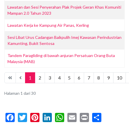
Lawatan dan Sesi Penyerahan Plak Projek Geran Khas Komuniti
Mampan 2.0 Tahun 2023
Lawatan Kerja ke Kampung Air Panas, Kerling
Sesi Libat Urus Cadangan Baikpulih Imej Kawasan Perindustrian
Kamunting, Bukit Sentosa
Tandem Paragliding di bawah anjuran Persatuan Orang Buta
Malaysia (MAB)
1
2
3
4
5
6
7
8
9
10
Halaman 1 dari 30
Facebook
Twitter
Pinterest
LinkedIn
WhatsApp
Email
Print
Share