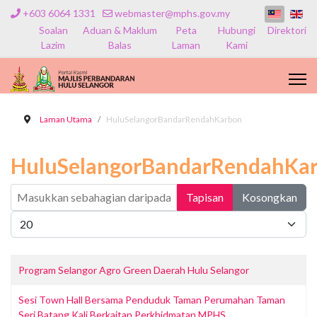
+603 6064 1331
webmaster@mphs.gov.my
Soalan
Aduan & Maklum
Peta
Hubungi
Direktori
Lazim
Balas
Laman
Kami
Laman Utama
HuluSelangorBandarRendahKarbon
HuluSelangorBandarRendahKa
Masukkan sebahagian daripada tajuk
Tapisan
Kosongkan
Papar #
Program Selangor Agro Green Daerah Hulu Selangor
Sesi Town Hall Bersama Penduduk Taman Perumahan Taman
Seri Batang Kali Berkaitan Perkhidmatan MPHS