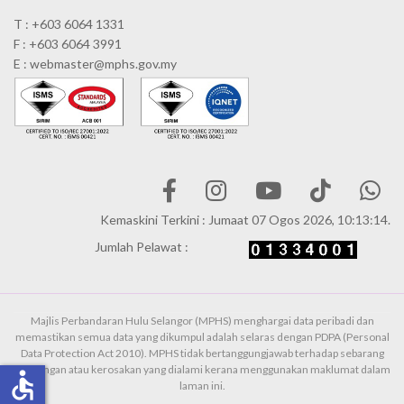
T : +603 6064 1331
F : +603 6064 3991
E : webmaster@mphs.gov.my
Kemaskini Terkini : Jumaat 07 Ogos 2026, 10:13:14.
Jumlah Pelawat :
Majlis Perbandaran Hulu Selangor (MPHS) menghargai data peribadi dan
memastikan semua data yang dikumpul adalah selaras dengan PDPA (Personal
Data Protection Act 2010). MPHS tidak bertanggungjawab terhadap sebarang
kehilangan atau kerosakan yang dialami kerana menggunakan maklumat dalam
accessible
laman ini.