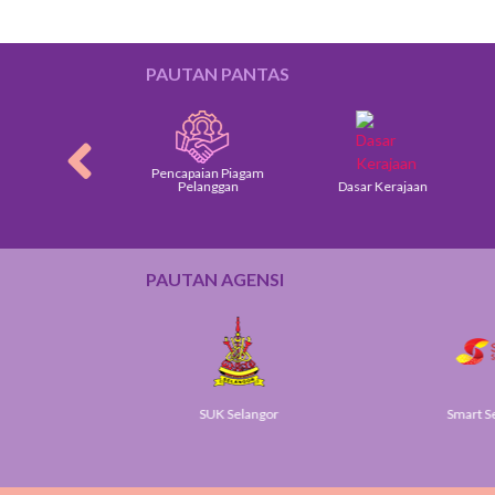
PAUTAN PANTAS
Pencapaian Piagam
am Pelanggan
Pelanggan
Dasar Kerajaan
PAUTAN AGENSI
v
SUK Selangor
Smart S