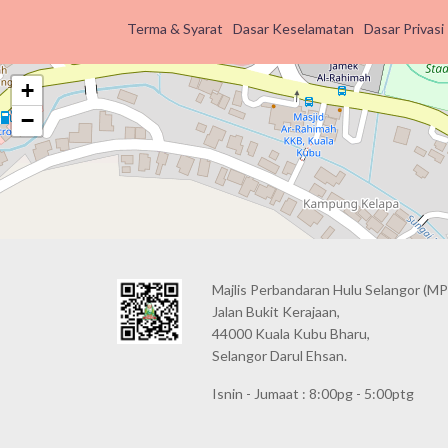
Terma & Syarat
Dasar Keselamatan
Dasar Privasi
+
−
Majlis Perbandaran Hulu Selangor (MP
Jalan Bukit Kerajaan,
44000 Kuala Kubu Bharu,
Selangor Darul Ehsan.
Isnin - Jumaat : 8:00pg - 5:00ptg