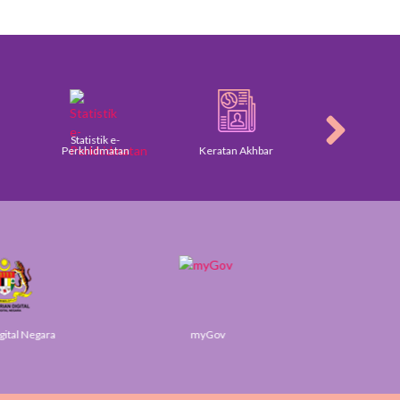
Statistik e-
Perkhidmatan
Keratan Akhbar
Galeri
gital Negara
myGov
SUK 