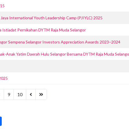
015
Jaya International Youth Leadership Camp (PJIYLC) 2025
 Istiadat Pernikahan DYTM Raja Muda Selangor
angor Sempena Selangor Investors Appreciation Awards 2023–2024
nak-Anak Yatim Daerah Hulu Selangor Bersama DYTM Raja Muda Selango
2025
8
9
10
pp
int
Share