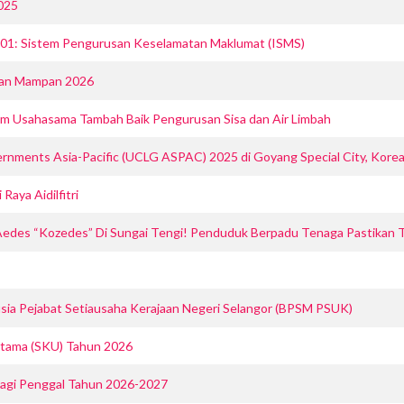
025
1: Sistem Pengurusan Keselamatan Maklumat (ISMS)
adan Mampan 2026
 Usahasama Tambah Baik Pengurusan Sisa dan Air Limbah
rnments Asia-Pacific (UCLG ASPAC) 2025 di Goyang Special City, Korea
aya Aidilfitri
o Aedes “Kozedes” Di Sungai Tengi! Penduduk Berpadu Tenaga Pastikan 
sia Pejabat Setiausaha Kerajaan Negeri Selangor (BPSM PSUK)
Utama (SKU) Tahun 2026
bagi Penggal Tahun 2026-2027