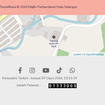
Terpelihara © 2026 Majlis Perbandaran Hulu Selangor.
Leaflet
| ©
OpenStreetMap
Kemaskini Terkini : Jumaat 07 Ogos 2026, 10:13:14.
Jumlah Pelawat :