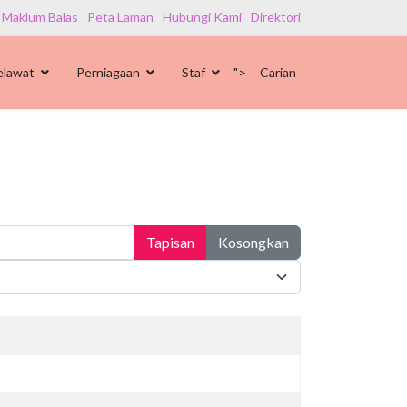
 Maklum Balas
Peta Laman
Hubungi Kami
Direktori
elawat
Perniagaan
Staf
">
Carian
Tapisan
Kosongkan