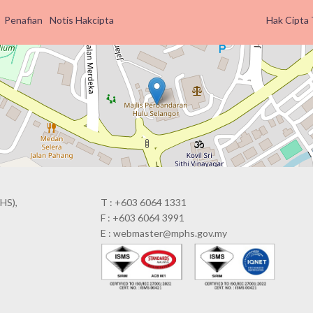
Penafian
Notis Hakcipta
Hak Cipta 
HS),
T : +603 6064 1331
F : +603 6064 3991
E : webmaster@mphs.gov.my