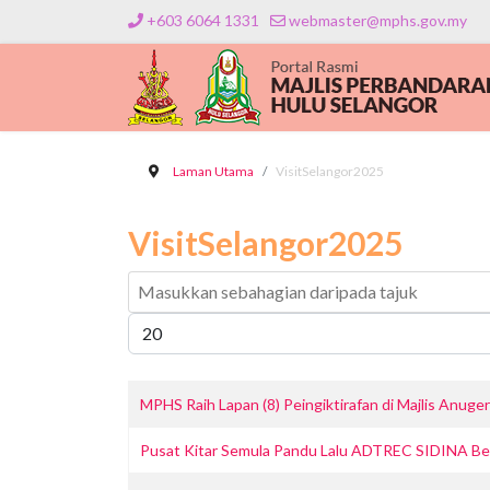
+603 6064 1331
webmaster@mphs.gov.my
Laman Utama
VisitSelangor2025
VisitSelangor2025
Masukkan sebahagian daripada tajuk
Papar #
MPHS Raih Lapan (8) Peingiktirafan di Majlis Anu
Pusat Kitar Semula Pandu Lalu ADTREC SIDINA B