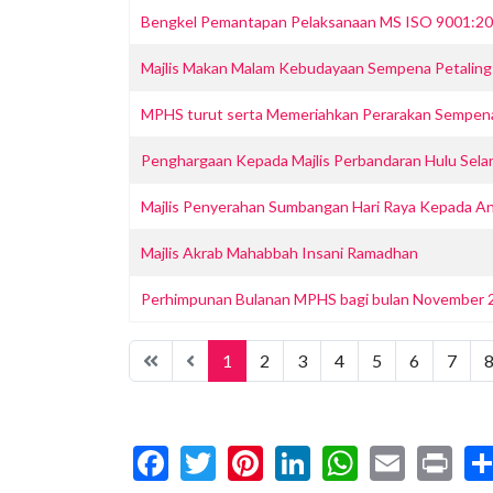
Bengkel Pemantapan Pelaksanaan MS ISO 9001:2
Majlis Makan Malam Kebudayaan Sempena Petaling 
MPHS turut serta Memeriahkan Perarakan Sempena
Penghargaan Kepada Majlis Perbandaran Hulu Sel
Majlis Penyerahan Sumbangan Hari Raya Kepada A
Majlis Akrab Mahabbah Insani Ramadhan
Perhimpunan Bulanan MPHS bagi bulan November 
1
2
3
4
5
6
7
Facebook
Twitter
Pinterest
LinkedIn
WhatsA
Email
Pr