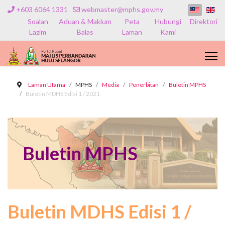
+603 6064 1331
webmaster@mphs.gov.my
Soalan
Aduan & Maklum
Peta
Hubungi
Direktori
Lazim
Balas
Laman
Kami
Laman Utama
MPHS
Media
Penerbitan
Buletin MPHS
Buletin MDHS Edisi 1 / 2021
Buletin MPHS
Buletin MDHS Edisi 1 /