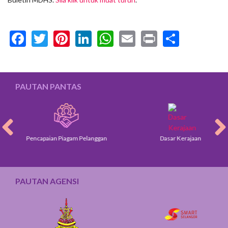
Facebook
Twitter
Pinterest
LinkedIn
WhatsApp
Email
Print
Share
PAUTAN PANTAS
Pencapaian Piagam Pelanggan
Dasar Kerajaan
PAUTAN AGENSI