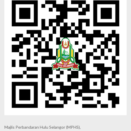
Majlis Perbandaran Hulu Selangor (MPHS),