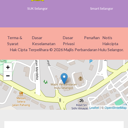
SUK Selangor
Smart Selangor
Terma &
Dasar
Dasar
Penafian
Notis
Syarat
Keselamatan
Privasi
Hakcipta
Hak Cipta Terpelihara © 2026 Majlis Perbandaran Hulu Selangor.
+
−
Leaflet
| ©
OpenStreetMap