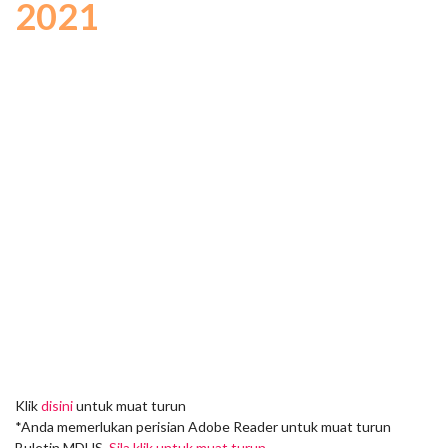
2021
Klik
disini
untuk muat turun
*Anda memerlukan perisian Adobe Reader untuk muat turun
Buletin MDHS.
Sila klik untuk muat turun
.