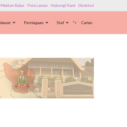
 Maklum Balas
Peta Laman
Hubungi Kami
Direktori
elawat
Perniagaan
Staf
">
Carian