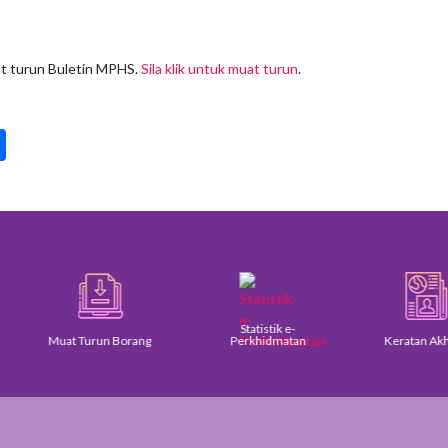
t turun Buletin MPHS.
Sila klik untuk muat turun
.
pp
int
Share
Statistik e-
Muat Turun Borang
Perkhidmatan
Keratan Akhbar