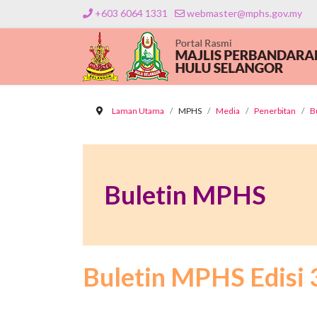
+603 6064 1331
webmaster@mphs.gov.my
Laman Utama
MPHS
Media
Penerbitan
B
Buletin MPHS
Buletin MPHS Edisi 