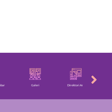
Galeri
Direktori Am
Piagam Pe