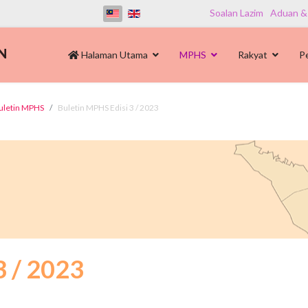
Soalan Lazim
Aduan &
Halaman Utama
MPHS
Rakyat
P
uletin MPHS
Buletin MPHS Edisi 3 / 2023
3 / 2023