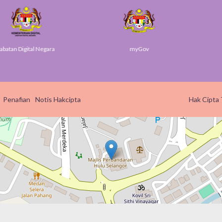
Digital Negara
myGov
SU
Penafian
Notis Hakcipta
Hak Cipta 