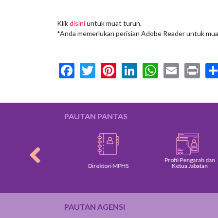
Klik
disini
untuk muat turun.
*Anda memerlukan perisian Adobe Reader untuk mua
Facebook
Twitter
Pinterest
LinkedIn
WhatsA
Email
Pr
PAUTAN PANTAS
Profil Pengarah dan
asar Kerajaan
Direktori MPHS
Ketua Jabatan
PAUTAN AGENSI