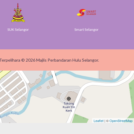
K Selangor
Smart Selangor
Terpelihara © 2026 Majlis Perbandaran Hulu Selangor.
Leaflet
| ©
OpenStreetMap