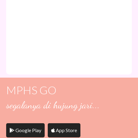
MPHS GO
segalanya di hujung jari...
Google Play
App Store