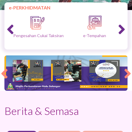
e-PERKHIDMATAN
Pengesahan Cukai Taksiran
e-Tempahan
MPHS ISMS
MPHS ISMS
Berita & Semasa