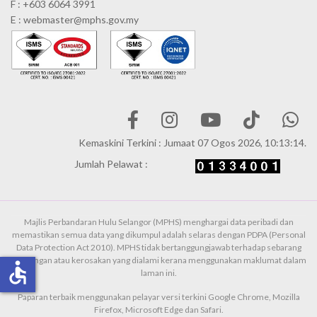
F : +603 6064 3991
E : webmaster@mphs.gov.my
Kemaskini Terkini : Jumaat 07 Ogos 2026, 10:13:14.
Jumlah Pelawat :
Majlis Perbandaran Hulu Selangor (MPHS) menghargai data peribadi dan
memastikan semua data yang dikumpul adalah selaras dengan PDPA (Personal
Data Protection Act 2010). MPHS tidak bertanggungjawab terhadap sebarang
kehilangan atau kerosakan yang dialami kerana menggunakan maklumat dalam
accessible
laman ini.
Paparan terbaik menggunakan pelayar versi terkini Google Chrome, Mozilla
Firefox, Microsoft Edge dan Safari.