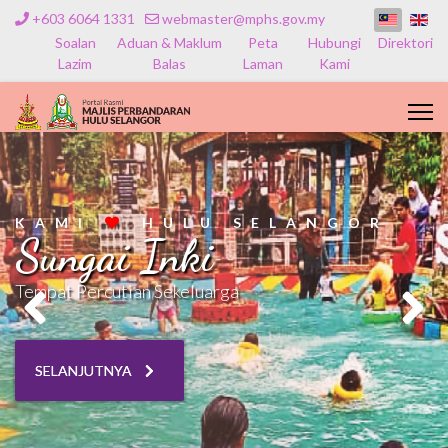
+603 6064 1331
webmaster@mphs.gov.my
Soalan
Aduan & Maklum
Peta
Hubungi
Direktori
Lazim
Balas
Laman
Kami
KAMI
HULU SELANGOR
Sungai Inki
Tempat Percutian Sekeluarga
SELANJUTNYA